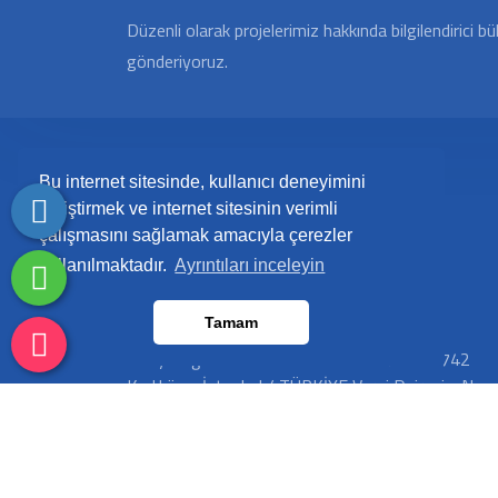
Düzenli olarak projelerimiz hakkında bilgilendirici bü
gönderiyoruz.
Bu internet sitesinde, kullanıcı deneyimini
geliştirmek ve internet sitesinin verimli
Bir sorunuz mu var? Bizi arayın.
çalışmasını sağlamak amacıyla çerezler
kullanılmaktadır.
Ayrıntıları inceleyin
+90 (216) 266 66 12
İletişim Bilgileri
Tamam
Kozyatağı Mah. Gülbahar Sk. No:13/10 34742
Kadıköy - İstanbul / TÜRKİYE Vergi Dairesi - No:
Erenkoy - 8711016601