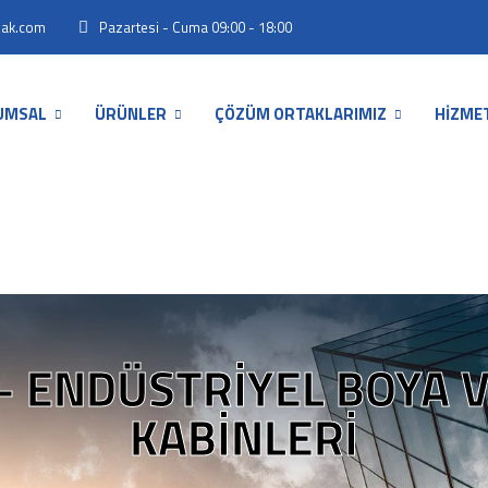
Pazartesi - Cuma 09:00 - 18:00
mak.com
UMSAL
ÜRÜNLER
ÇÖZÜM ORTAKLARIMIZ
HİZME
- ENDÜSTRIYEL BOYA V
KABINLERI