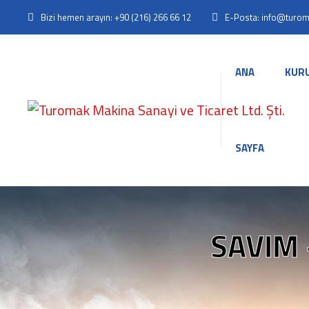
Bizi hemen arayın: +90 (216) 266 66 12
E-Posta: info@turo
ANA
KUR
SAYFA
SAVIM 