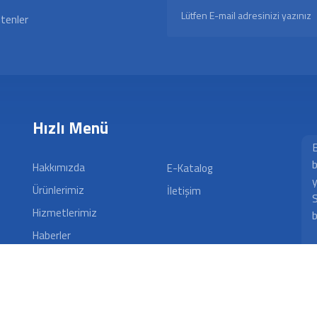
ltenler
Hızlı Menü
B
b
Hakkımızda
E-Katalog
y
Ürünlerimiz
İletişim
S
Hizmetlerimiz
b
Haberler
Foto Galeri
Video Galeri
İnsan Kaynakları