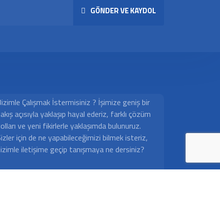
GÖNDER VE KAYDOL
izimle Çalışmak İstermisiniz ? İşimize geniş bir
akış açısıyla yaklaşıp hayal ederiz, farklı çözüm
olları ve yeni fikirlerle yaklaşımda bulunuruz.
izler için de ne yapabileceğimizi bilmek isteriz,
izimle iletişime geçip tanışmaya ne dersiniz?
Çalışma Saatleri
Pazartesi - Cuma 09:00 - 18:00