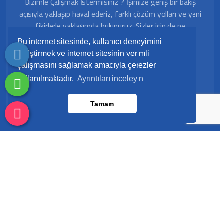
Bizimle Çalışmak İstermisiniz ? İşimize geniş bir bakış
açısıyla yaklaşıp hayal ederiz, farklı çözüm yolları ve yeni
fikirlerle yaklaşımda bulunuruz. Sizler için de ne
yapabileceğimizi bilmek isteriz, bizimle iletişime geçip
Bu internet sitesinde, kullanıcı deneyimini
tanışmaya ne dersiniz?
geliştirmek ve internet sitesinin verimli
çalışmasını sağlamak amacıyla çerezler
Çalışma Saatleri
kullanılmaktadır.
Ayrıntıları inceleyin
Pazartesi - Cuma 09:00 - 18:00
Tamam
Copyright © 2022. Her Hakkı Saklıdır. Kopyalanması, Çoğaltılması Ve
Dağıtılması Halinde Yasal Haklarımız Işletilecektir.
Dodo Bilişim
Sitemap