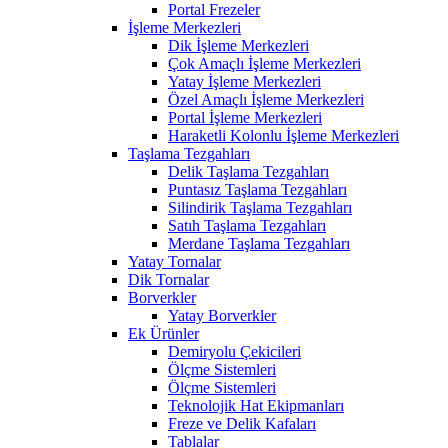
Portal Frezeler
İşleme Merkezleri
Dik İşleme Merkezleri
Çok Amaçlı İşleme Merkezleri
Yatay İşleme Merkezleri
Özel Amaçlı İşleme Merkezleri
Portal İşleme Merkezleri
Haraketli Kolonlu İşleme Merkezleri
Taşlama Tezgahları
Delik Taşlama Tezgahları
Puntasız Taşlama Tezgahları
Silindirik Taşlama Tezgahları
Satıh Taşlama Tezgahları
Merdane Taşlama Tezgahları
Yatay Tornalar
Dik Tornalar
Borverkler
Yatay Borverkler
Ek Ürünler
Demiryolu Çekicileri
Ölçme Sistemleri
Ölçme Sistemleri
Teknolojik Hat Ekipmanları
Freze ve Delik Kafaları
Tablalar