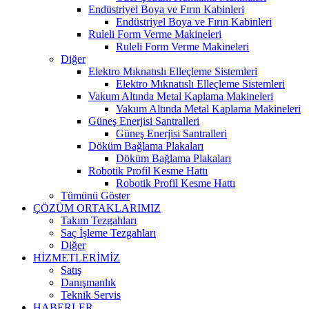
Endüstriyel Boya ve Fırın Kabinleri
Endüstriyel Boya ve Fırın Kabinleri
Ruleli Form Verme Makineleri
Ruleli Form Verme Makineleri
Diğer
Elektro Mıknatıslı Elleçleme Sistemleri
Elektro Mıknatıslı Elleçleme Sistemleri
Vakum Altında Metal Kaplama Makineleri
Vakum Altında Metal Kaplama Makineleri
Güneş Enerjisi Santralleri
Güneş Enerjisi Santralleri
Döküm Bağlama Plakaları
Döküm Bağlama Plakaları
Robotik Profil Kesme Hattı
Robotik Profil Kesme Hattı
Tümünü Göster
ÇÖZÜM ORTAKLARIMIZ
Takım Tezgahları
Saç İşleme Tezgahları
Diğer
HİZMETLERİMİZ
Satış
Danışmanlık
Teknik Servis
HABERLER