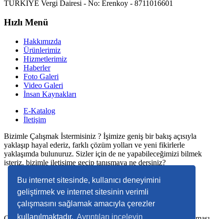
TÜRKİYE Vergi Dairesi - No: Erenkoy - 8711016601
Hızlı Menü
Hakkımızda
Ürünlerimiz
Hizmetlerimiz
Haberler
Foto Galeri
Video Galeri
İnsan Kaynakları
E-Katalog
İletişim
Bizimle Çalışmak İstermisiniz ? İşimize geniş bir bakış açısıyla
yaklaşıp hayal ederiz, farklı çözüm yolları ve yeni fikirlerle
yaklaşımda bulunuruz. Sizler için de ne yapabileceğimizi bilmek
isteriz, bizimle iletişime geçip tanışmaya ne dersiniz?
Bu internet sitesinde, kullanıcı deneyimini
Çalışma Saatleri
geliştirmek ve internet sitesinin verimli
Pazartesi - Cuma 09:00 - 18:00
çalışmasını sağlamak amacıyla çerezler
kullanılmaktadır.
Ayrıntıları inceleyin
Copyright © 2022. Her Hakkı Saklıdır. kopyalanması, çoğaltılması