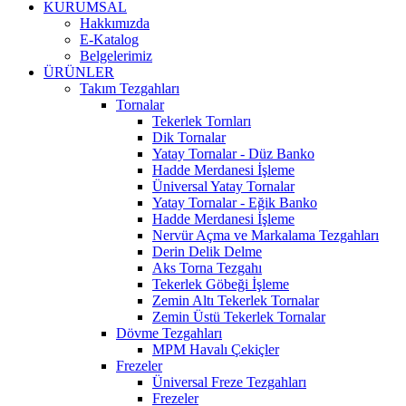
KURUMSAL
Hakkımızda
E-Katalog
Belgelerimiz
ÜRÜNLER
Takım Tezgahları
Tornalar
Tekerlek Tornları
Dik Tornalar
Yatay Tornalar - Düz Banko
Hadde Merdanesi İşleme
Üniversal Yatay Tornalar
Yatay Tornalar - Eğik Banko
Hadde Merdanesi İşleme
Nervür Açma ve Markalama Tezgahları
Derin Delik Delme
Aks Torna Tezgahı
Tekerlek Göbeği İşleme
Zemin Altı Tekerlek Tornalar
Zemin Üstü Tekerlek Tornalar
Dövme Tezgahları
MPM Havalı Çekiçler
Frezeler
Üniversal Freze Tezgahları
Frezeler