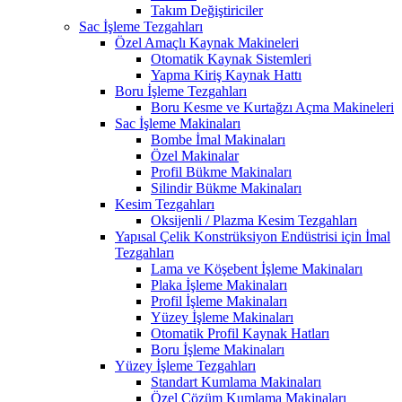
Takım Değiştiriciler
Sac İşleme Tezgahları
Özel Amaçlı Kaynak Makineleri
Otomatik Kaynak Sistemleri
Yapma Kiriş Kaynak Hattı
Boru İşleme Tezgahları
Boru Kesme ve Kurtağzı Açma Makineleri
Sac İşleme Makinaları
Bombe İmal Makinaları
Özel Makinalar
Profil Bükme Makinaları
Silindir Bükme Makinaları
Kesim Tezgahları
Oksijenli / Plazma Kesim Tezgahları
Yapısal Çelik Konstrüksiyon Endüstrisi için İmal
Tezgahları
Lama ve Köşebent İşleme Makinaları
Plaka İşleme Makinaları
Profil İşleme Makinaları
Yüzey İşleme Makinaları
Otomatik Profil Kaynak Hatları
Boru İşleme Makinaları
Yüzey İşleme Tezgahları
Standart Kumlama Makinaları
Özel Çözüm Kumlama Makinaları