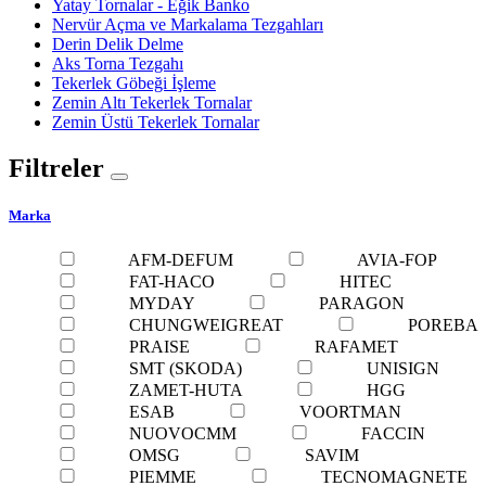
Yatay Tornalar - Eğik Banko
Nervür Açma ve Markalama Tezgahları
Derin Delik Delme
Aks Torna Tezgahı
Tekerlek Göbeği İşleme
Zemin Altı Tekerlek Tornalar
Zemin Üstü Tekerlek Tornalar
Filtreler
Marka
AFM-DEFUM
AVIA-FOP
FAT-HACO
HITEC
MYDAY
PARAGON
CHUNGWEIGREAT
POREBA
PRAISE
RAFAMET
SMT (SKODA)
UNISIGN
ZAMET-HUTA
HGG
ESAB
VOORTMAN
NUOVOCMM
FACCIN
OMSG
SAVIM
PIEMME
TECNOMAGNETE