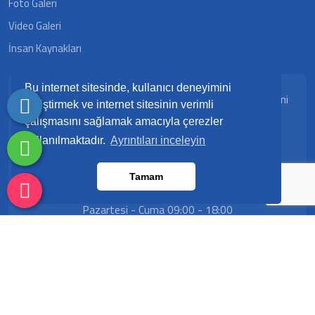
Foto Galeri
Video Galeri
İnsan Kaynakları
Bizimle Çalışmak İstermisiniz ? İşimize geniş bir bakış
Bu internet sitesinde, kullanıcı deneyimini
açısıyla yaklaşıp hayal ederiz, farklı çözüm yolları ve yeni
geliştirmek ve internet sitesinin verimli
fikirlerle yaklaşımda bulunuruz. Sizler için de ne
çalışmasını sağlamak amacıyla çerezler
yapabileceğimizi bilmek isteriz, bizimle iletişime geçip
kullanılmaktadır.
Ayrıntıları inceleyin
tanışmaya ne dersiniz?
Tamam
Çalışma Saatleri
Pazartesi - Cuma 09:00 - 18:00