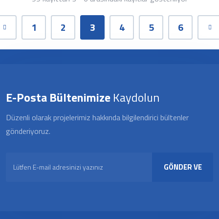
1
2
3
4
5
6
E-Posta Bültenimize
Kaydolun
Düzenli olarak projelerimiz hakkında bilgilendirici bültenler
gönderiyoruz.
GÖNDER VE
KAYDOL